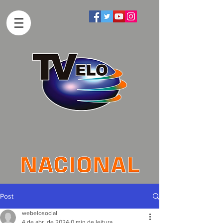
Post
webelosocial
4 de abr. de 2024
0 min de leitura