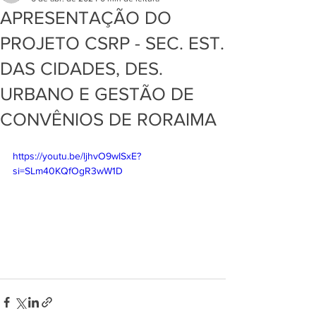
APRESENTAÇÃO DO
PROJETO CSRP - SEC. EST.
DAS CIDADES, DES.
URBANO E GESTÃO DE
CONVÊNIOS DE RORAIMA
https://youtu.be/ljhvO9wISxE?
si=SLm40KQfOgR3wW1D