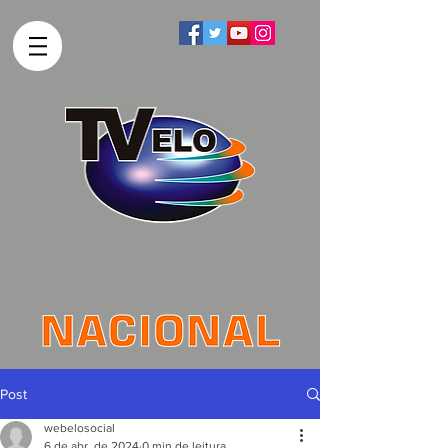
Post
webelosocial
6 de abr. de 2024
0 min de leitura