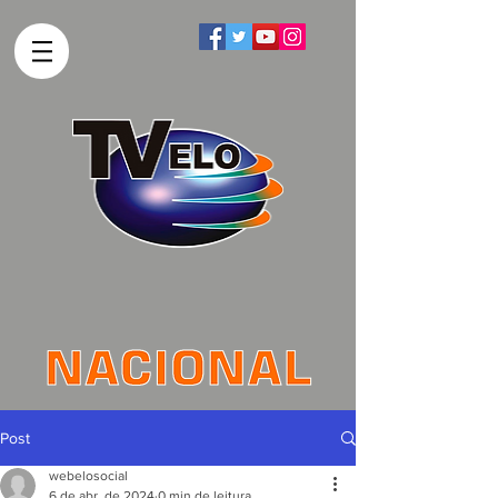
Post
webelosocial
6 de abr. de 2024
0 min de leitura