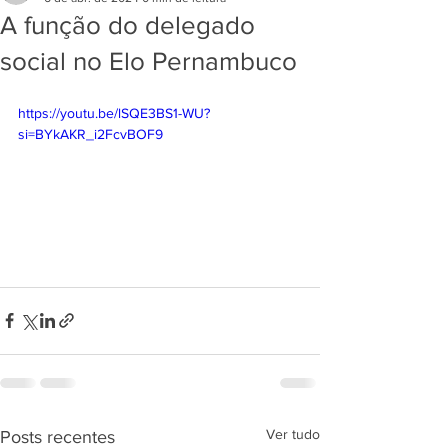
A função do delegado
social no Elo Pernambuco
https://youtu.be/lSQE3BS1-WU?
si=BYkAKR_i2FcvBOF9
Ver tudo
Posts recentes