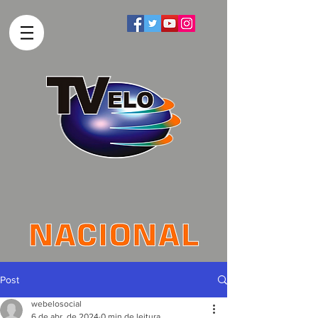
Post
webelosocial
6 de abr. de 2024
0 min de leitura